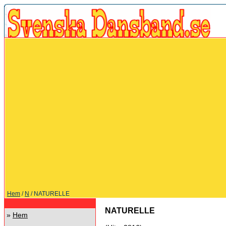
Hem
/
N
/ NATURELLE
NATURELLE
»
Hem