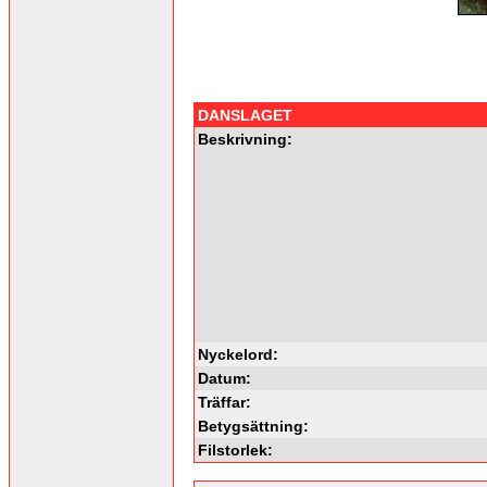
DANSLAGET
Beskrivning:
Nyckelord:
Datum:
Träffar:
Betygsättning:
Filstorlek: