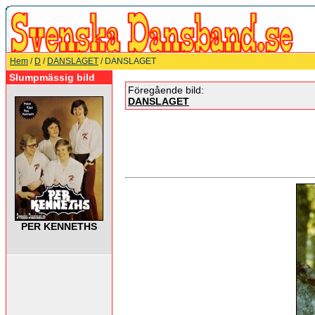
Hem
/
D
/
DANSLAGET
/ DANSLAGET
Slumpmässig bild
Föregående bild:
DANSLAGET
PER KENNETHS