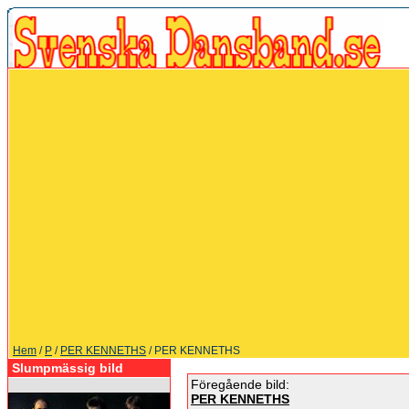
Hem
/
P
/
PER KENNETHS
/ PER KENNETHS
Slumpmässig bild
Föregående bild:
PER KENNETHS