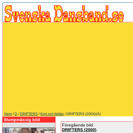
Hem
/
D
/
DRIFTERS
/
Kort och bilder
/ DRIFTERS (2004)(A)
Slumpmässig bild
Föregående bild:
DRIFTERS (2000)