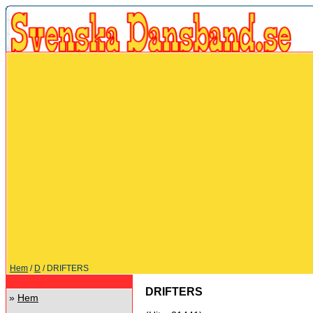
Hem
/
D
/ DRIFTERS
DRIFTERS
»
Hem