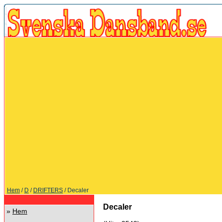
Hem
/
D
/
DRIFTERS
/ Decaler
Decaler
»
Hem