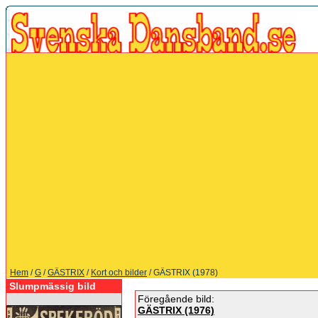
Hem
/
G
/
GÄSTRIX
/
Kort och bilder
/ GÄSTRIX (1978)
Slumpmässig bild
Föregående bild:
GÄSTRIX (1976)