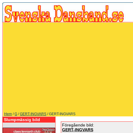
Hem
/
G
/
GERT-INGVARS
/ GERT-INGVARS
Slumpmässig bild
Föregående bild:
GERT-INGVARS