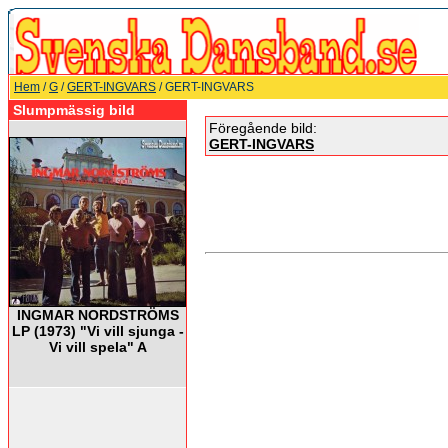
Hem
/
G
/
GERT-INGVARS
/ GERT-INGVARS
Slumpmässig bild
Föregående bild:
GERT-INGVARS
INGMAR NORDSTRÖMS
LP (1973) "Vi vill sjunga -
Vi vill spela" A