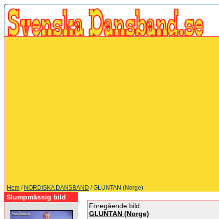
Hem
/
NORDISKA DANSBAND
/ GLUNTAN (Norge)
Slumpmässig bild
Föregående bild:
GLUNTAN (Norge)