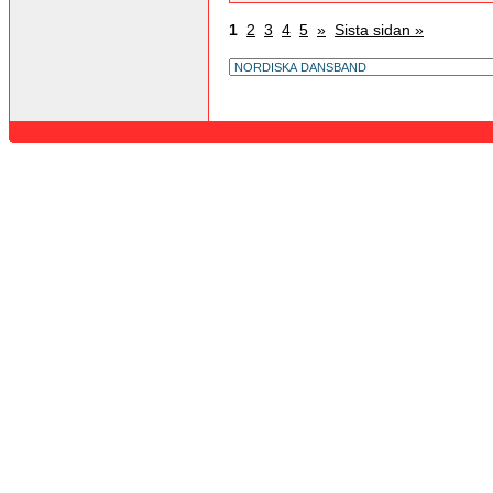
1
2
3
4
5
»
Sista sidan »