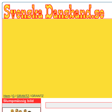
Hem
/
G
/
GRANTZ
/ GRANTZ
Slumpmässig bild