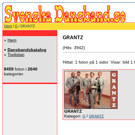
Hem
/
G
/ GRANTZ
GRANTZ
»
Hem
(Hits: 3942)
»
Dansbandskatalog
»
Toplistan
Hittat: 1 foton på 1 sidor. Visar: bild 1 ti
8459
foton i
2640
kategorier.
GRANTZ
Kategori:
/
G
GRANTZ