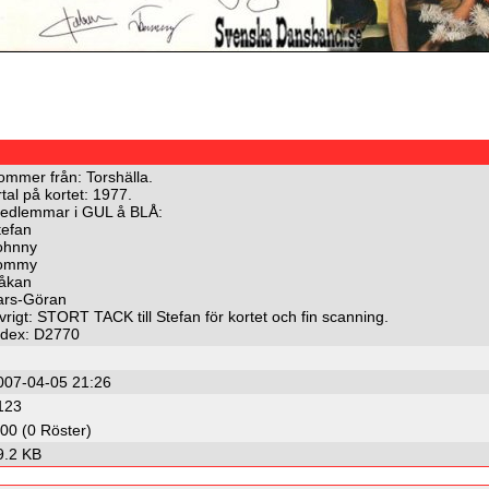
ommer från: Torshälla.
rtal på kortet: 1977.
edlemmar i GUL å BLÅ:
tefan
ohnny
ommy
åkan
ars-Göran
vrigt: STORT TACK till Stefan för kortet och fin scanning.
ndex: D2770
007-04-05 21:26
123
.00 (0 Röster)
9.2 KB