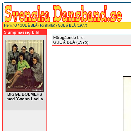
Hem
/
G
/
GUL å BLÅ (Torshälla)
/ GUL å BLÅ (1977)
Slumpmässig bild
Föregående bild:
GUL å BLÅ (1975)
BIGGE BOLMÉHS
med Ywonn Laeila