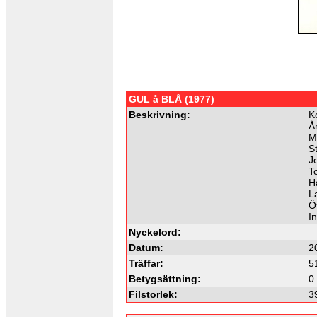
GUL å BLÅ (1977)
Beskrivning:
K
Å
M
S
J
T
H
L
Ö
I
Nyckelord:
Datum:
2
Träffar:
5
Betygsättning:
0
Filstorlek:
3