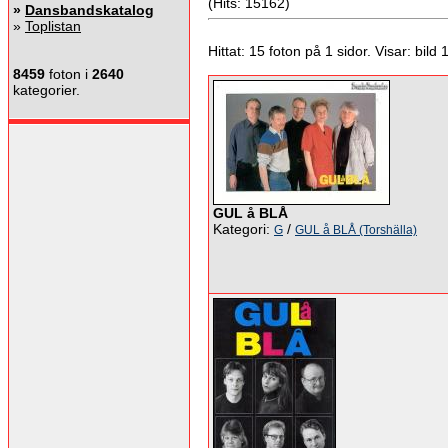
(Hits: 15162)
»
Dansbandskatalog
»
Toplistan
Hittat: 15 foton på 1 sidor. Visar: bild 1 
8459
foton i
2640
kategorier.
GUL å BLÅ
Kategori:
/
G
GUL å BLÅ (Torshälla)