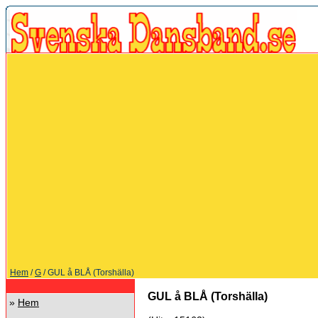
Hem
/
G
/ GUL å BLÅ (Torshälla)
GUL å BLÅ (Torshälla)
»
Hem