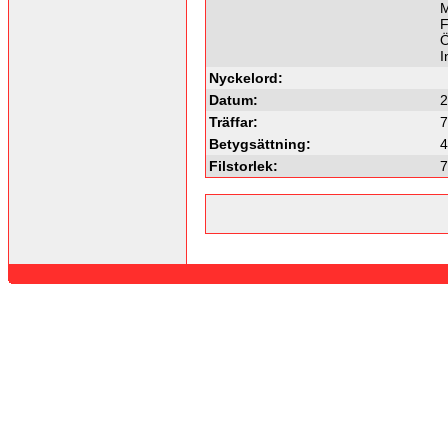
M
F
Ö
I
Nyckelord:
Datum:
2
Träffar:
7
Betygsättning:
4
Filstorlek:
7