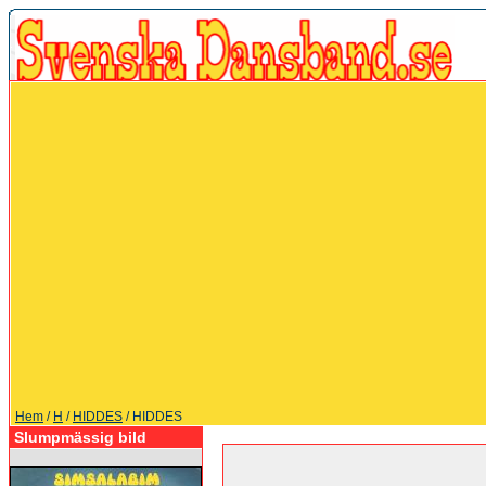
Hem
/
H
/
HIDDES
/ HIDDES
Slumpmässig bild