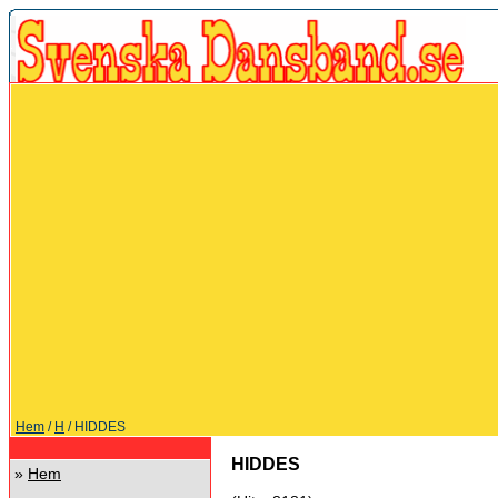
Hem
/
H
/ HIDDES
HIDDES
»
Hem