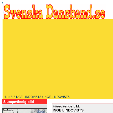
Hem
/
I
/
INGE LINDQVISTS
/ INGE LINDQVISTS
Slumpmässig bild
Föregående bild:
INGE LINDQVISTS