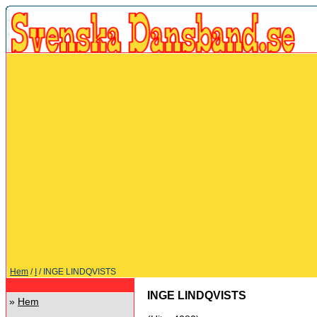
Hem
/
I
/ INGE LINDQVISTS
INGE LINDQVISTS
»
Hem