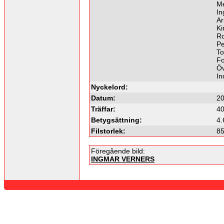
M
In
Ar
K
R
Pe
T
Fo
Öv
In
Nyckelord:
Datum:
20
Träffar:
4
Betygsättning:
4.
Filstorlek:
85
Föregående bild:
INGMAR VERNERS