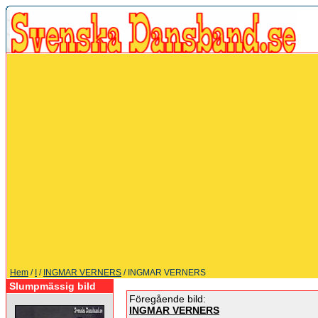
Hem
/
I
/
INGMAR VERNERS
/ INGMAR VERNERS
Slumpmässig bild
Föregående bild:
INGMAR VERNERS