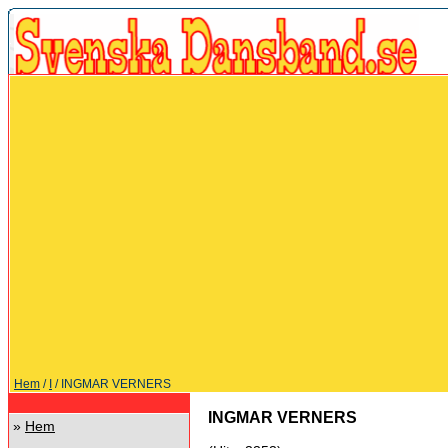
Hem
/
I
/ INGMAR VERNERS
INGMAR VERNERS
»
Hem