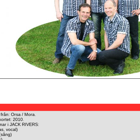
rån: Orsa / Mora.
kortet: 2010.
ar i JACK RIVERS:
as, vocal)
(sång)
r)