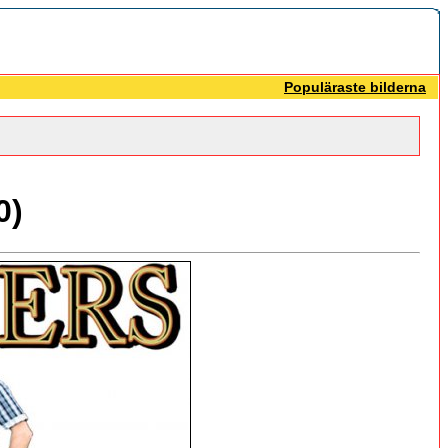
Populäraste bilderna
0)