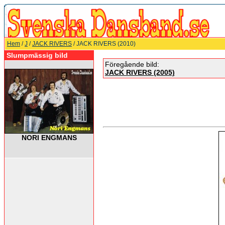
Hem
/
J
/
JACK RIVERS
/ JACK RIVERS (2010)
Slumpmässig bild
Föregående bild:
JACK RIVERS (2005)
NORI ENGMANS