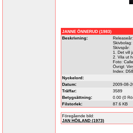
JANNE ÖNNERUD (1983)
Beskrivning:
Releaseår
Skivbolag:
Skivspår:
1. Det vil
2. Vila ut
Foto: Call
Övrigt: Vin
Index: D5
Nyckelord:
Datum:
2009-08-2
Träffar:
3589
Betygsättning:
0.00 (0 Rö
Filstorlek:
87.6 KB
Föregående bild:
JAN HÖILAND (1973)