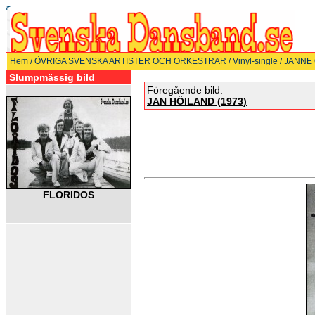
Hem
/
ÖVRIGA SVENSKA ARTISTER OCH ORKESTRAR
/
Vinyl-single
/ JANNE
Slumpmässig bild
Föregående bild:
JAN HÖILAND (1973)
FLORIDOS