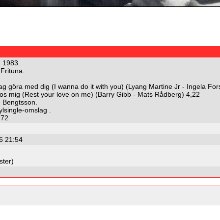
: 1983.
 Frituna.
l jag göra med dig (I wanna do it with you) (Lyang Martine Jr - Ingela F
 hos mig (Rest your love on me) (Barry Gibb - Mats Rådberg) 4,22
e Bengtsson.
ylsingle-omslag .
872
6 21:54
ster)