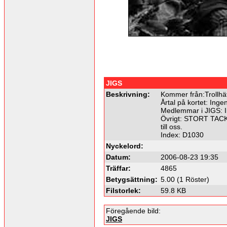
JIGS
Beskrivning:
Kommer från:Trollhä
Årtal på kortet: Ingen
Medlemmar i JIGS: I
Övrigt: STORT TACK t
till oss.
Index: D1030
Nyckelord:
Datum:
2006-08-23 19:35
Träffar:
4865
Betygsättning:
5.00 (1 Röster)
Filstorlek:
59.8 KB
Föregående bild:
JIGS