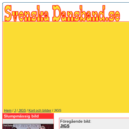
Hem
/
J
/
JIGS
/
Kort och bilder
/ JIGS
Slumpmässig bild
Föregående bild:
JIGS