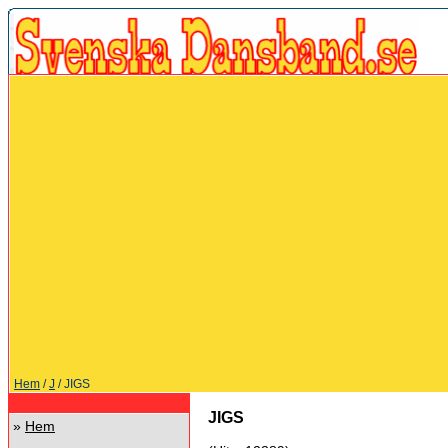
Hem
/
J
/ JIGS
JIGS
»
Hem