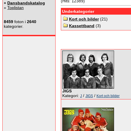
(Hits: 12389)
»
Dansbandskatalog
»
Toplistan
Underkategorier
Kort och bilder
(21)
8459
foton i
2640
Kassettband
(3)
kategorier.
JIGS
Kategori:
/
/
J
JIGS
Kort och bilder