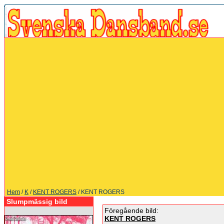
Hem
/
K
/
KENT ROGERS
/ KENT ROGERS
Slumpmässig bild
Föregående bild:
KENT ROGERS