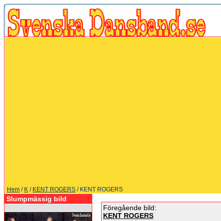
Hem
/
K
/
KENT ROGERS
/ KENT ROGERS
Slumpmässig bild
Föregående bild:
KENT ROGERS