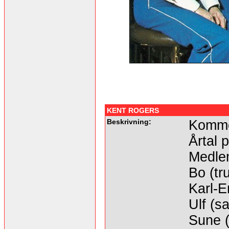
KENT ROGERS
Beskrivning:
Kommer
Årtal 
Medle
Bo (tr
Karl-E
Ulf (s
Sune 