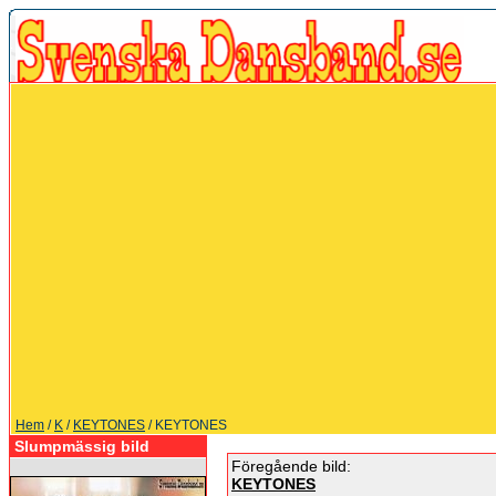
Hem
/
K
/
KEYTONES
/ KEYTONES
Slumpmässig bild
Föregående bild:
KEYTONES