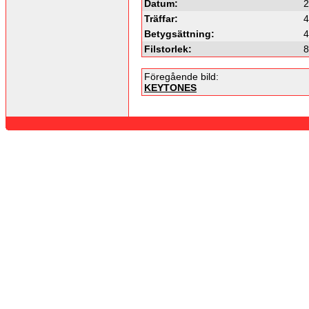
Datum:
2
Träffar:
4
Betygsättning:
4
Filstorlek:
8
Föregående bild:
KEYTONES