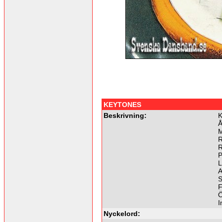
KEYTONES
Beskrivning:
K
Å
M
R
R
P
L
A
S
F
Ö
I
Nyckelord: