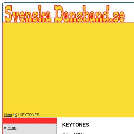
Hem
/
K
/ KEYTONES
KEYTONES
»
Hem