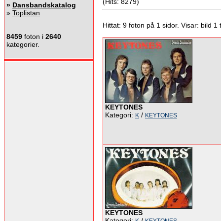
(Hits: 8279)
»
Dansbandskatalog
»
Toplistan
Hittat: 9 foton på 1 sidor. Visar: bild 1 ti
8459
foton i
2640
kategorier.
KEYTONES
Kategori:
/
K
KEYTONES
KEYTONES
Kategori:
/