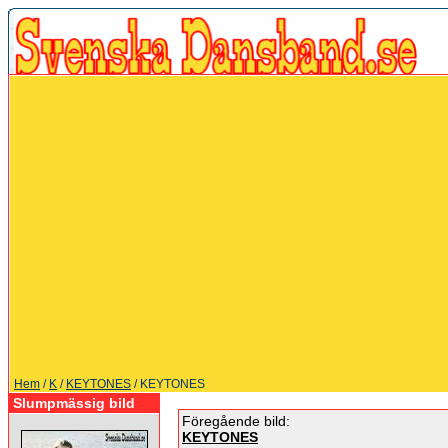
Hem
/
K
/
KEYTONES
/ KEYTONES
Slumpmässig bild
Föregående bild:
KEYTONES