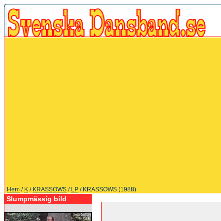
Hem
/
K
/
KRASSOWS
/
LP
/ KRASSOWS (1988)
Slumpmässig bild