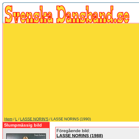
Hem
/
L
/
LASSE NORIN'S
/ LASSE NORINS (1990)
Slumpmässig bild
Föregående bild:
LASSE NORINS (1988)