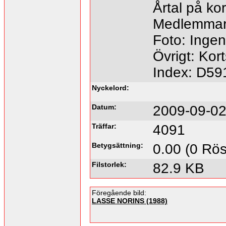
Årtal på kor
Medlemmar 
Foto: Ingen
Övrigt: Kor
Index: D59
Nyckelord:
Datum:
2009-09-02
Träffar:
4091
Betygsättning:
0.00 (0 Rös
Filstorlek:
82.9 KB
Föregående bild:
LASSE NORINS (1988)