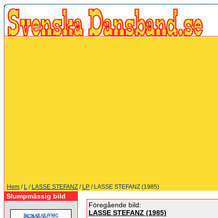
Hem
/
L
/
LASSE STEFANZ
/
LP
/ LASSE STEFANZ (1985)
Slumpmässig bild
Föregående bild:
LASSE STEFANZ (1985)