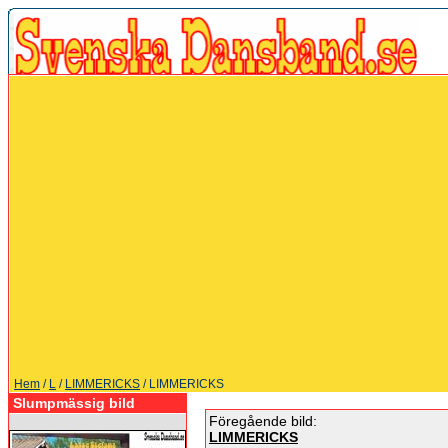
Hem
/
L
/
LIMMERICKS
/ LIMMERICKS
Slumpmässig bild
Föregående bild:
LIMMERICKS