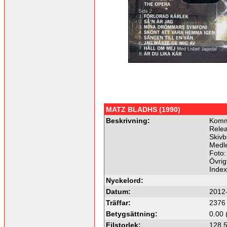
MATZ BLADHS (1990)
Beskrivning:
Komme
Relea
Skivb
Medl
Foto:
Övrig
Inde
Nyckelord:
Datum:
2012
Träffar:
2376
Betygsättning:
0.00 
Filstorlek:
128.