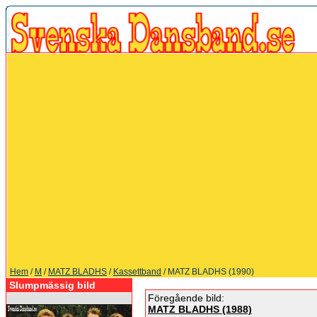
Hem
/
M
/
MATZ BLADHS
/
Kassettband
/ MATZ BLADHS (1990)
Slumpmässig bild
Föregående bild:
MATZ BLADHS (1988)