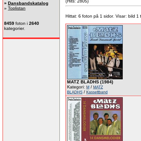
(Hits: 2805)
»
Dansbandskatalog
»
Toplistan
Hittat: 6 foton på 1 sidor. Visar: bild 1 ti
8459
foton i
2640
kategorier.
MATZ BLADHS (1984)
Kategori:
/
M
MATZ
/
BLADHS
Kassettband