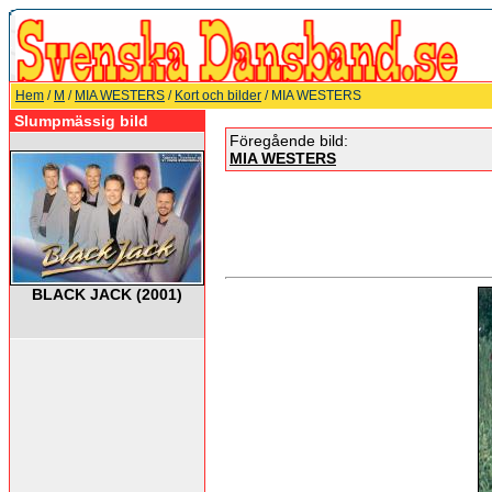
Hem
/
M
/
MIA WESTERS
/
Kort och bilder
/ MIA WESTERS
Slumpmässig bild
Föregående bild:
MIA WESTERS
BLACK JACK (2001)