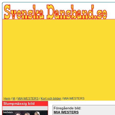
Hem
/
M
/
MIA WESTERS
/
Kort och bilder
/ MIA WESTERS
Slumpmässig bild
Föregående bild:
MIA WESTERS