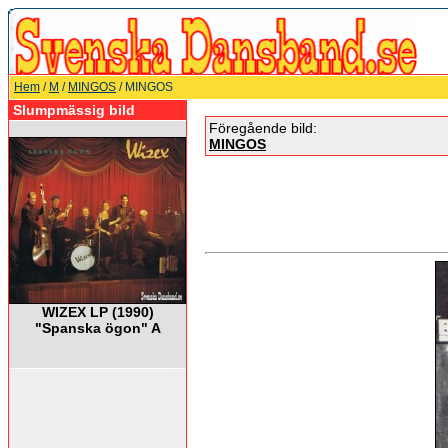
Hem
/
M
/
MINGOS
/ MINGOS
Slumpmässig bild
Föregående bild:
MINGOS
WIZEX LP (1990)
"Spanska ögon" A