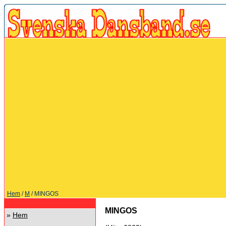
Hem
/
M
/ MINGOS
MINGOS
»
Hem