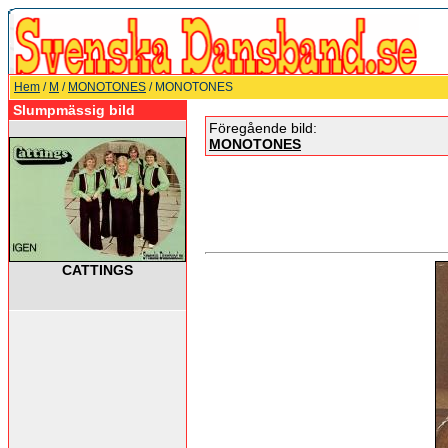
Hem
/
M
/
MONOTONES
/ MONOTONES
Slumpmässig bild
Föregående bild:
MONOTONES
CATTINGS