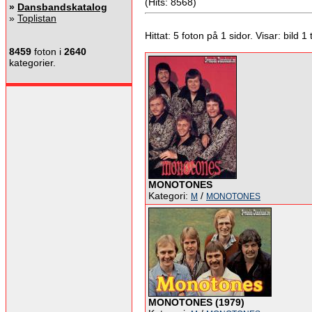
(Hits: 8568)
»
Dansbandskatalog
»
Toplistan
Hittat: 5 foton på 1 sidor. Visar: bild 1 ti
8459
foton i
2640
kategorier.
MONOTONES
Kategori:
/
M
MONOTONES
MONOTONES (1979)