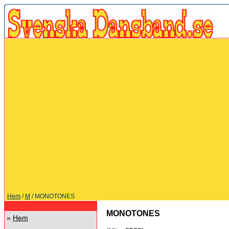
Hem
/
M
/ MONOTONES
MONOTONES
»
Hem