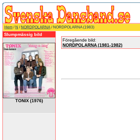
Hem
/
N
/
NORDPOLARNA
/ NORDPOLARNA (1983)
Slumpmässig bild
Föregående bild:
NORDPOLARNA (1981-1982)
TONIX (1976)