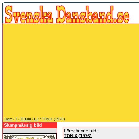
Hem
/
T
/
TONIX
/
LP
/ TONIX (1976)
Slumpmässig bild
Föregående bild:
TONIX (1976)