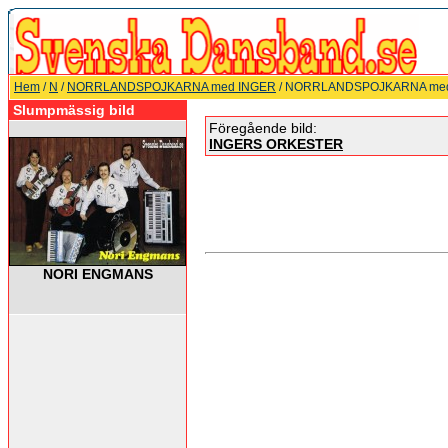
Hem
/
N
/
NORRLANDSPOJKARNA med INGER
/ NORRLANDSPOJKARNA me
Slumpmässig bild
Föregående bild:
INGERS ORKESTER
NORI ENGMANS