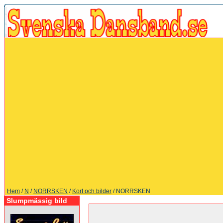
Hem
/
N
/
NORRSKEN
/
Kort och bilder
/ NORRSKEN
Slumpmässig bild