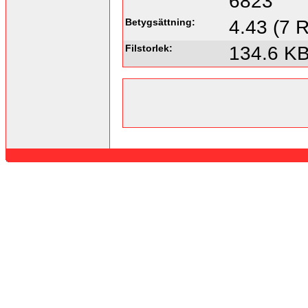
6823
Betygsättning:
4.43 (7 R
Filstorlek:
134.6 K