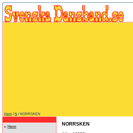
Hem
/
N
/ NORRSKEN
NORRSKEN
»
Hem