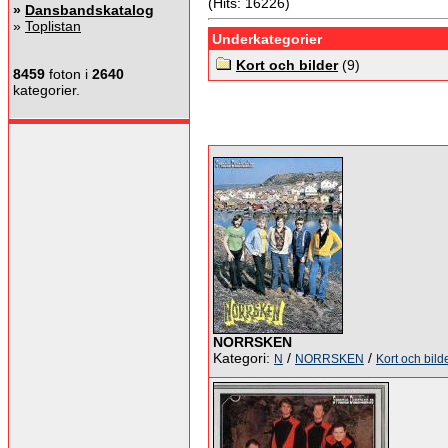
(Hits: 16226)
»
Dansbandskatalog
»
Toplistan
Underkategorier
Kort och bilder
(9)
8459
foton i
2640
kategorier.
NORRSKEN
Kategori:
/
/
N
NORRSKEN
Kort och bild