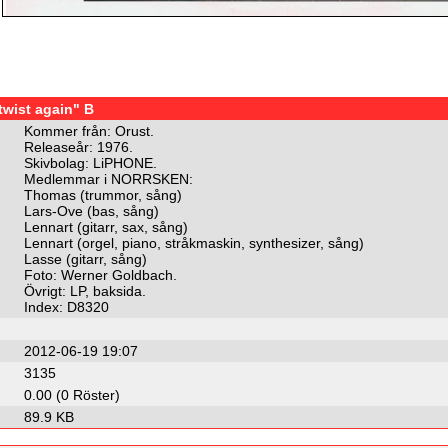
wist again" B
Kommer från: Orust.
Releaseår: 1976.
Skivbolag: LiPHONE.
Medlemmar i NORRSKEN:
Thomas (trummor, sång)
Lars-Ove (bas, sång)
Lennart (gitarr, sax, sång)
Lennart (orgel, piano, stråkmaskin, synthesizer, sång)
Lasse (gitarr, sång)
Foto: Werner Goldbach.
Övrigt: LP, baksida.
Index: D8320
2012-06-19 19:07
3135
0.00 (0 Röster)
89.9 KB