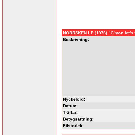
NORRSKEN LP (1976) "C'mon let's t
Beskrivning:
Nyckelord:
Datum:
Träffar:
Betygsättning:
Filstorlek: