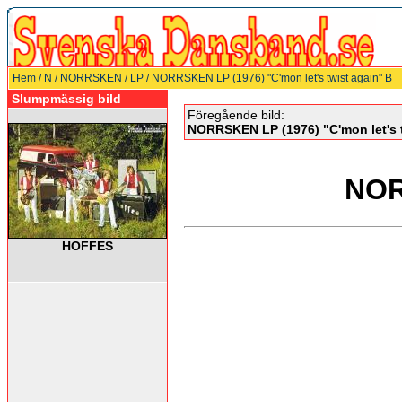
Hem
/
N
/
NORRSKEN
/
LP
/ NORRSKEN LP (1976) "C'mon let's twist again" B
Slumpmässig bild
Föregående bild:
NORRSKEN LP (1976) "C'mon let's t
NOR
HOFFES