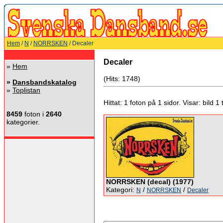
Hem
/
N
/
NORRSKEN
/ Decaler
Decaler
»
Hem
(Hits: 1748)
»
Dansbandskatalog
»
Toplistan
Hittat: 1 foton på 1 sidor. Visar: bild 1 ti
8459
foton i
2640
kategorier.
NORRSKEN (decal) (1977)
Kategori:
/
/
N
NORRSKEN
Decaler