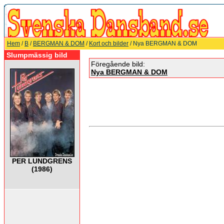
Hem
/
B
/
BERGMAN & DOM
/
Kort och bilder
/ Nya BERGMAN & DOM
Slumpmässig bild
Föregående bild:
Nya BERGMAN & DOM
PER LUNDGRENS
(1986)